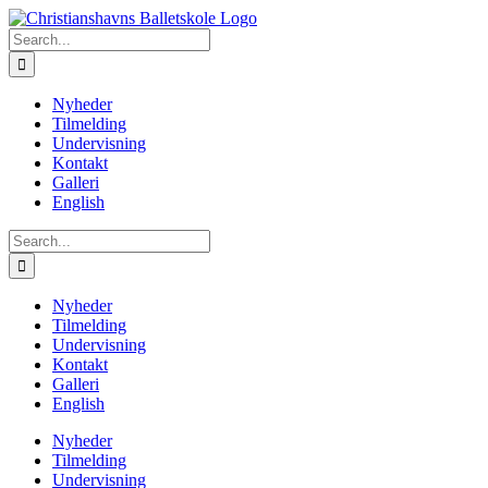
Skip
to
Search
content
for:
Nyheder
Tilmelding
Undervisning
Kontakt
Galleri
English
Search
for:
Nyheder
Tilmelding
Undervisning
Kontakt
Galleri
English
Nyheder
Tilmelding
Undervisning