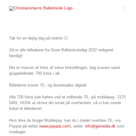
Skip
to
content
Tak for en dejlig dag på teatret 🙂
Så er alle billederne fra Store Balletskoledag 2022 redigeret
færdigt!
Der er masser af fotos af selve forestillingen, bag scenen samt
gruppebilleder, 700 fotos i alt.
Billederne koster 70,- og downloades digitalt.
Alle 700 fotos kan købes ved at indbetale 70,- på mobilepay: 2175
5491. HUSK at skrive din email på overførslen, så vi kan sende
linket til billederne!
Hvis ikke du bruger Mobilepay, kan du i stedet overføre 70,- via
Paypal på nettet (
www.paypal.com
), anfør:
info@gemedia.dk
som
modtager.